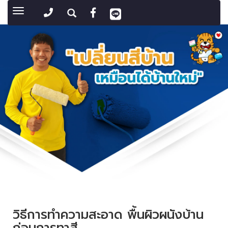
Toggle
navigation
วิธีการทำความสะอาด พื้นผิวผนังบ้าน
ก่อนการทาสี